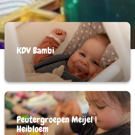
KDV Bambi
Peutergroepen Meijel |
Heibloem