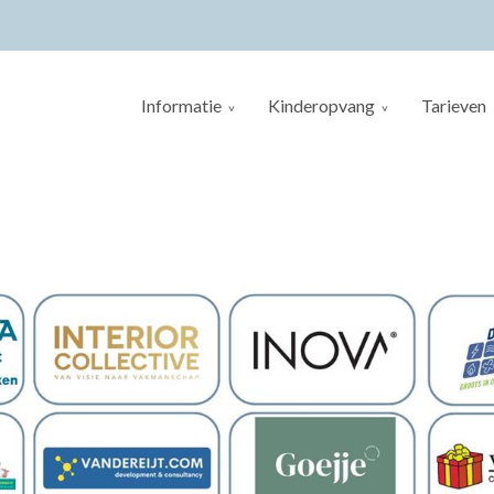
Informatie
Kinderopvang
Tarieven