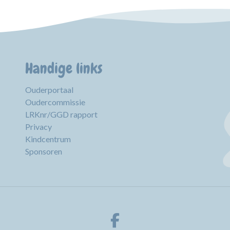
Handige links
Ouderportaal
Oudercommissie
LRKnr/GGD rapport
Privacy
Kindcentrum
Sponsoren