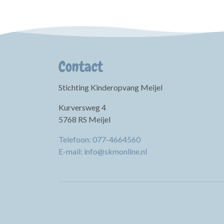
Contact
Stichting Kinderopvang Meijel
Kurversweg 4
5768 RS Meijel
Telefoon: 077-4664560
E-mail: info@skmonline.nl