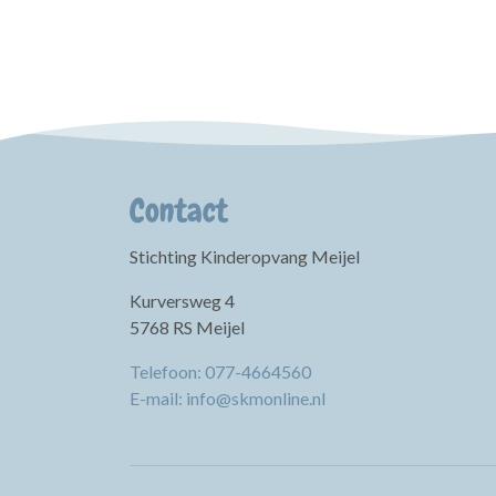
Contact
Stichting Kinderopvang Meijel
Kurversweg 4
5768 RS Meijel
Telefoon: 077-4664560
E-mail: info@skmonline.nl