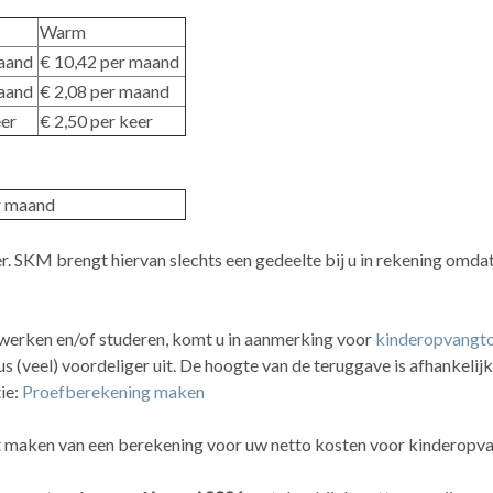
Warm
maand
€ 10,42 per maand
maand
€ 2,08 per maand
eer
€ 2,50 per keer
 per maand
r. SKM brengt hiervan slechts een gedeelte bij u in rekening omd
s werken en/of studeren, komt u in aanmerking voor
kinderopvangt
us (veel) voordeliger uit. De hoogte van de teruggave is afhankeli
ie:
Proefberekening maken
et maken van een berekening voor uw netto kosten voor kinderopva