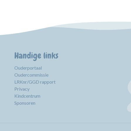
Handige links
Ouderportaal
Oudercommissie
LRKnr/GGD rapport
Privacy
Kindcentrum
Sponsoren