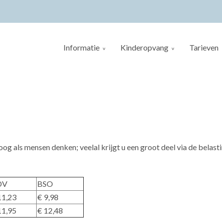
Informatie
Kinderopvang
Tarieven
oog als mensen denken; veelal krijgt u een groot deel via de belast
DV
BSO
11,23
€ 9,98
11,95
€ 12,48